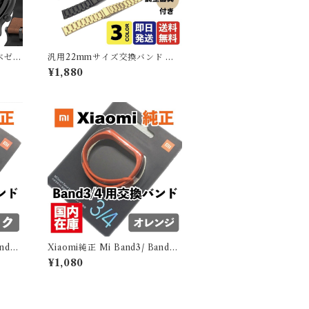
 ベゼル
汎用22mmサイズ交換バンド 交
Cove
換ベルト カラーメタルバンド
¥1,880
【全３色】 バンド幅22mm バン
ドコマ調整器具付き
nd4
Xiaomi純正 Mi Band3/ Band4
MWD
用カラーバンド：オレンジ XM
¥1,080
レアアイ
WD02HM ORANGE 流通希少
レアアイテム