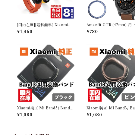
[国内在庫][送料無料] Xiaomi純
Amazfit GTR (47mm) 用
正 Mi Band6用 交換カラーバン
リングカバー Bezel Ring 
¥1,360
¥780
ド 流通希少 レアアイテム 【全8
r 【全４色】
色】
Xiaomi純正 Mi Band3/ Band4
Xiaomi純正 Mi Band3/ Ba
用カラーバンド：ブラック XM
用カラーバンド：ピンク X
¥1,080
¥1,080
WD02HM BLACK 流通希少 レ
02HM PINK 流通希少 
アアイテム
テム