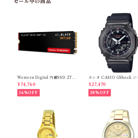
セール中の商品
Western Digital 内蔵SSD 2TB
カシオ CASIO GShock 
WD Black SN7100 (読取り最大
ョックGM-2100CB-1A 
¥74,760
¥27,470
7,250MB/秒) M.2-2280 NVM
サイズ 海外モデル 並行輸
e WDS200T4X0E-EC
16%OFF
18%OFF