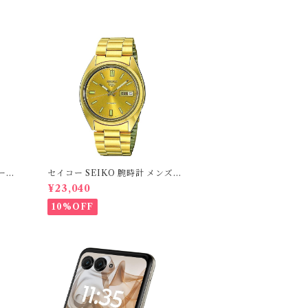
ジーシ
セイコー SEIKO 腕時計 メンズ S
メンズ
NXS80K1 セイコー5 SEIKO 5
¥23,040
入品
自動巻き ゴールドAutomatic
10%OFF