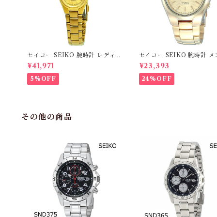
セイコー SEIKO 腕時計 レディ
セイコー SEIKO 腕時計 メ
ース SYMC18K セイコー5 SEI
NK610K1 SEIKO5 自動
¥41,971
¥23,393
KO5 自動巻きゴールド Automat
ールド Automatic
ic
5%OFF
24%OFF
その他の商品