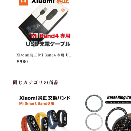
Xiaomi純正 Mi Band4 専用 US
B充電ケーブル 箱入りパッケージ
¥980
SJV4143TY 流通希少 レアアイ
テム
同じカテゴリの商品