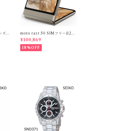
ンズ S
moto razr 50 SIMフリー(12G
巻き ゴ
B/512GB) motorola 折りたたみ
¥100,869
スマホ
18%OFF