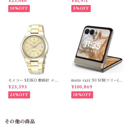
¥23,040
¥41,971
KO 5 自動巻き ゴールドAuto
SEIKO5 自動巻きゴールド A
matic
utomatic
10%OFF
5%OFF
セイコー SEIKO 腕時計 メン
moto razr 50 SIMフリー(12
ズ SNK610K1 SEIKO5 自動
GB/512GB) motorola 折りた
¥23,393
¥100,869
巻き ゴールド Automatic
たみスマホ
24%OFF
18%OFF
その他の商品