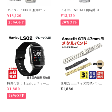
セイコー SEIKO 腕時計 メン
セイコー SEIKO 腕時計 メン
ズ クロノグラフ ネイビー 腕時
ズ クロノグラフ ブラック 腕時
¥13,120
¥13,120
計 SND365 1/20クロノグラ
計 SND375 1/20クロノグラフ
フ タキメーターベゼル 海外モ
日付、100m防水、方位ベゼル
20%OFF
20%OFF
デル
海外モデル
特典付き！ Haylou スマート
汎用22mmサイズ交換バンド
ウォッチ LS02 グローバル版
交換ベルト カラーメタルバン
¥1,880
¥1,880
（日本語対応）本体セット Bl
ド 【全３色】 バンド幅22mm
uetooth 5 国内在庫 即納品 (
バンドコマ調整器具付き
46%OFF
Xiaomi Haylou )