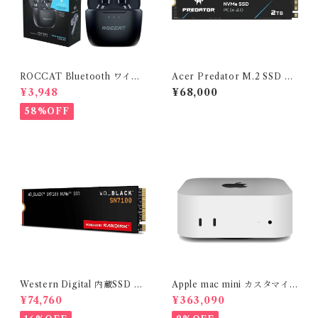
ROCCAT Bluetooth ワイヤ
Acer Predator M.2 SSD 2T
レスゲーミングイヤホン Syn
B GM7 NVMe2.0 2280 PC
¥3,948
¥68,000
Buds Air ROC-14-102-02
Ie Gen4×4 超高速(最大読み取
り：7400MB/s、最大書き込
58%OFF
み：6500MB/s) 内蔵SSD 高
耐久 3D NAND TLC PS5/P
S5 Pro
Western Digital 内蔵SSD 2
Apple mac mini カスタマイ
TB WD Black SN7100 (読取
ズ M4Pro(14コアCPU/20コ
¥74,760
¥363,090
り最大 7,250MB/秒) M.2-22
アGPU) メモリ64GB SSD 1T
80 NVMe WDS200T4X0E-
B