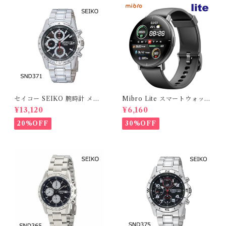
セイコー SEIKO 腕時計 メン
Mibro Lite スマートウォッチ
ズ クロノグラフ 腕時計 SND3
常時点灯可能 スリムモデル 本
¥13,120
¥6,160
71 1/20クロノグラフ タキメー
体セット Bluetooth 国内在庫
ターベゼル 海外モデル
即納品 ( Xiaomi mibro )
20%OFF
30%OFF