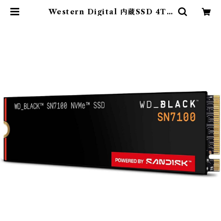
Western Digital 内蔵SSD 4TB
WD Black SN7100 (読取り最大
7,250MB/秒) M.2-2280 NVMe
WDS400T4X0E-EC | JOY-MI
ガジェットショップ