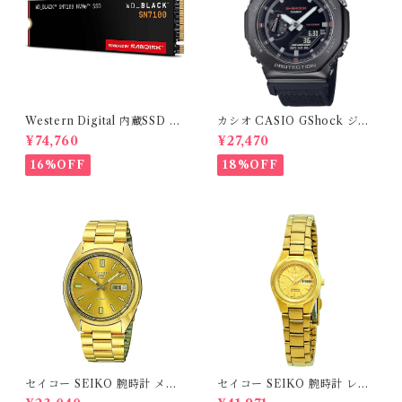
Western Digital 内蔵SSD 2
カシオ CASIO GShock ジー
TB WD Black SN7100 (読取
ショックGM-2100CB-1A メ
¥74,760
¥27,470
り最大 7,250MB/秒) M.2-22
ンズサイズ 海外モデル 並行輸
80 NVMe WDS200T4X0E-
入品
16%OFF
18%OFF
EC
セイコー SEIKO 腕時計 メン
セイコー SEIKO 腕時計 レデ
ズ SNXS80K1 セイコー5 SEI
ィース SYMC18K セイコー5