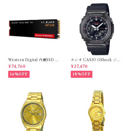
Western Digital 内蔵SSD 2
カシオ CASIO GShock ジー
TB WD Black SN7100 (読取
ショックGM-2100CB-1A メ
¥74,760
¥27,470
り最大 7,250MB/秒) M.2-22
ンズサイズ 海外モデル 並行輸
80 NVMe WDS200T4X0E-
入品
16%OFF
18%OFF
EC