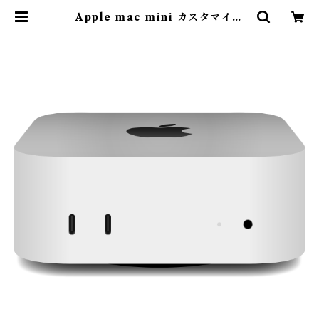
Apple mac mini カスタマイズ
M4(10コアCPU/10コアGPU) メ
モリ32GB SSD 256TB | JOY-M
I ガジェットショップ