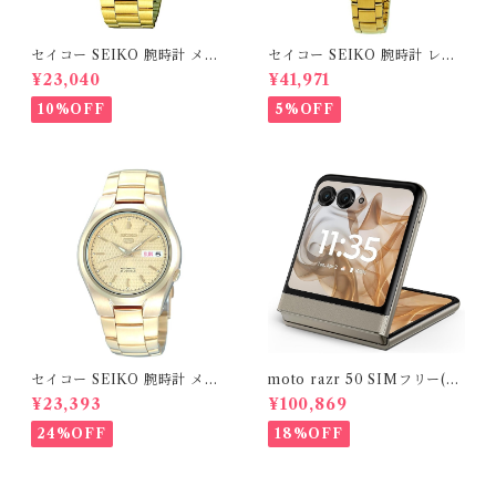
セイコー SEIKO 腕時計 メン
セイコー SEIKO 腕時計 レデ
ズ SNXS80K1 セイコー5 SEI
ィース SYMC18K セイコー5
¥23,040
¥41,971
KO 5 自動巻き ゴールドAuto
SEIKO5 自動巻きゴールド A
matic
utomatic
10%OFF
5%OFF
セイコー SEIKO 腕時計 メン
moto razr 50 SIMフリー(12
ズ SNK610K1 SEIKO5 自動
GB/512GB) motorola 折りた
¥23,393
¥100,869
巻き ゴールド Automatic
たみスマホ
24%OFF
18%OFF