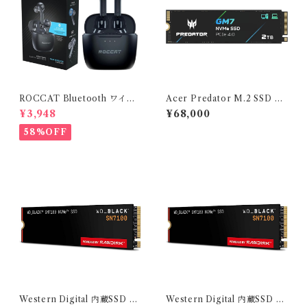
ROCCAT Bluetooth ワイヤ
Acer Predator M.2 SSD 2T
レスゲーミングイヤホン Syn
B GM7 NVMe2.0 2280 PC
¥3,948
¥68,000
Buds Air ROC-14-102-02
Ie Gen4×4 超高速(最大読み取
り：7400MB/s、最大書き込
58%OFF
み：6500MB/s) 内蔵SSD 高
耐久 3D NAND TLC PS5/P
S5 Pro
Western Digital 内蔵SSD 4
Western Digital 内蔵SSD 2