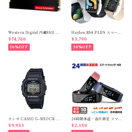
Western Digital 内蔵SSD 2
Haylou RS4 PLUS スマート
TB WD Black SN7100 (読取
ウォッチ LS11 日本語説明書付
¥74,760
¥3,790
り最大 7,250MB/秒) M.2-22
本体セット Bluetooth 国内在
80 NVMe WDS200T4X0E-
庫即納品 ( Xiaomi Haylou )
16%OFF
50%OFF
EC
カシオ CASIO G-SHOCK D
24時間体温・血圧測定 スマー
W-5600UE-1JF 腕時計 ブラ
トウォ ッチ ブレスレット HR
¥9,953
¥2,350
ック クオーツ デジタル 国内正
日本語説明書 IP68防水 各種