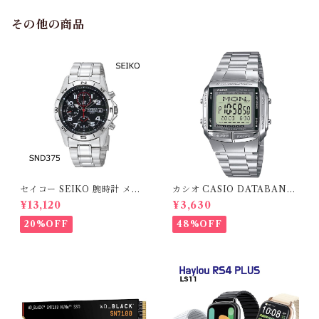
その他の商品
セイコー SEIKO 腕時計 メン
カシオ CASIO DATABANK
ズ クロノグラフ ブラック 腕時
RESINA ACERO DB-360N
¥13,120
¥3,630
計 SND375 1/20クロノグラフ
-1メンズ 並行輸入品
日付、100m防水、方位ベゼル
20%OFF
48%OFF
海外モデル