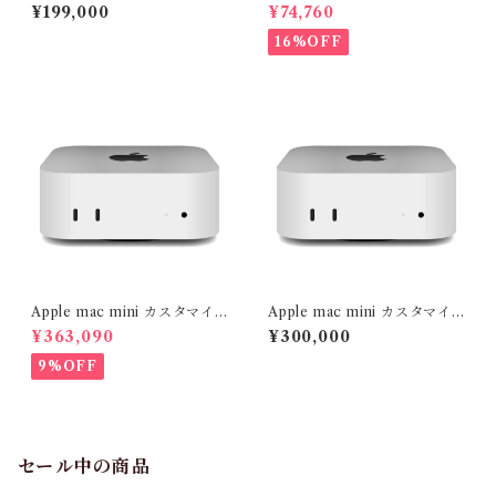
TB WD Black SN7100 (読取
TB WD Black SN7100 (読取
¥199,000
¥74,760
り最大 7,250MB/秒) M.2-22
り最大 7,250MB/秒) M.2-22
80 NVMe WDS400T4X0E-
80 NVMe WDS200T4X0E-
16%OFF
EC
EC
Apple mac mini カスタマイ
Apple mac mini カスタマイ
ズ M4Pro(14コアCPU/20コ
ズ M4(10コアCPU/10コアG
¥363,090
¥300,000
アGPU) メモリ64GB SSD 1T
PU) メモリ32GB SSD 1TB
B
9%OFF
セール中の商品